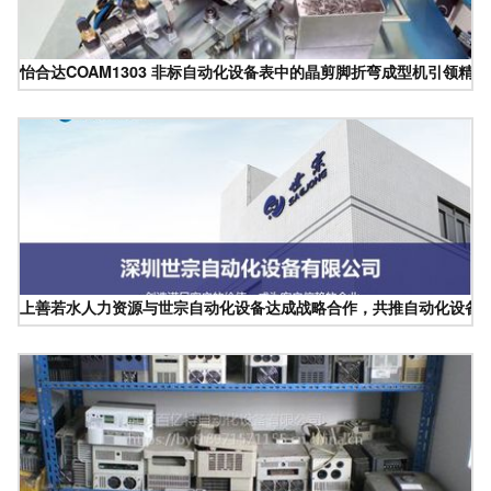
怡合达COAM1303 非标自动化设备表中的晶剪脚折弯成型机引领精
上善若水人力资源与世宗自动化设备达成战略合作，共推自动化设备